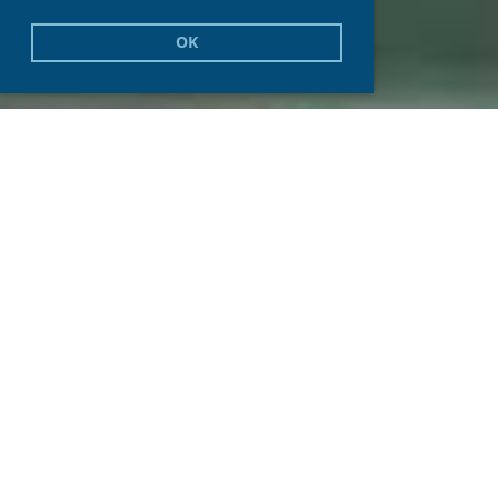
OK
Mach mit und komm
zum Training
Immer
Montags ab ca. 19:30 Uhr
findet das offene
Training und der Unisport in unseren heiligen Hallen
statt.
Hier kannst du unter professioneller Anleitung neue